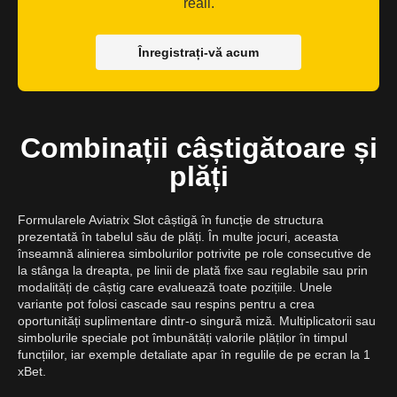
reali.
Înregistrați-vă acum
Combinații câștigătoare și
plăți
Formularele Aviatrix Slot câștigă în funcție de structura
prezentată în tabelul său de plăți. În multe jocuri, aceasta
înseamnă alinierea simbolurilor potrivite pe role consecutive de
la stânga la dreapta, pe linii de plată fixe sau reglabile sau prin
modalități de câștig care evaluează toate pozițiile. Unele
variante pot folosi cascade sau respins pentru a crea
oportunități suplimentare dintr-o singură miză. Multiplicatorii sau
simbolurile speciale pot îmbunătăți valorile plăților în timpul
funcțiilor, iar exemple detaliate apar în regulile de pe ecran la 1
xBet.