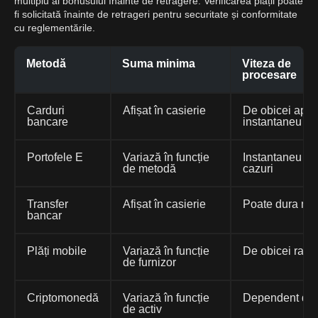
multiplu al bonusului înainte de retragere. Verificarea plății poate
fi solicitată înainte de retrageri pentru securitate și conformitate
cu reglementările.
Metodă
Suma minima
Viteza de
procesare
Carduri
Afișat în casierie
De obicei apr
bancare
instantaneu
Portofele E
Variază în funcție
Instantaneu în
de metodă
cazuri
Transfer
Afișat în casierie
Poate dura mai
bancar
Plăți mobile
Variază în funcție
De obicei rapi
de furnizor
Criptomonedă
Variază în funcție
Dependent de 
de activ