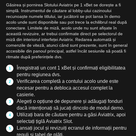
Găsirea și pornirea Slotului Aviatrix pe 1 xBet se dorește a fi
simplă. Instrumentul de căutare al lobby-ului cazinoului
recunoaște numele titlului, iar jucătorii se pot lansa în demo
acolo unde sunt disponibile sau pot trece la echilibrul real după
conectare. Limitele de miză, acolo unde nu sunt afișate în
această revizuire, ar trebui confirmate direct pe selectorul de
miză din interiorul interfeței Aviatrix. Redarea automată și
comenzile de viteză, atunci când sunt prezente, sunt în general
accesibile din panoul principal, astfel încât sesiunile să poată fi
ritmate după preferințele dvs.
Înregistrați un cont 1 xBet și confirmați eligibilitatea
pentru regiunea dvs.
Verificarea completă a contului acolo unde este
necesar pentru a debloca accesul complet la
casierie.
Alegeți o opțiune de depunere și adăugați fonduri
dacă intenționați să jucați dincolo de modul demo.
Utilizați bara de căutare pentru a găsi Aviatrix, apoi
selectați țiglă Aviatrix Slot.
Lansați jocul și revizuiți ecranul de informații pentru
reguli și tabel de plăți.