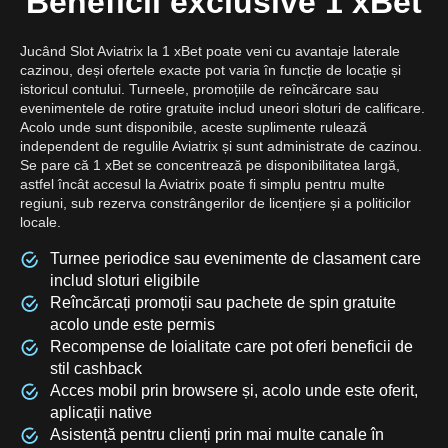
Beneficii exclusive 1 xBet
Jucând Slot Aviatrix la 1 xBet poate veni cu avantaje laterale
cazinou, deși ofertele exacte pot varia în funcție de locație și
istoricul contului. Turneele, promoțiile de reîncărcare sau
evenimentele de rotire gratuite includ uneori sloturi de calificare.
Acolo unde sunt disponibile, aceste suplimente rulează
independent de regulile Aviatrix și sunt administrate de cazinou.
Se pare că 1 xBet se concentrează pe disponibilitatea largă,
astfel încât accesul la Aviatrix poate fi simplu pentru multe
regiuni, sub rezerva constrângerilor de licențiere și a politicilor
locale.
Turnee periodice sau evenimente de clasament care
includ sloturi eligibile
Reîncărcați promoții sau pachete de spin gratuite
acolo unde este permis
Recompense de loialitate care pot oferi beneficii de
stil cashback
Acces mobil prin browsere și, acolo unde este oferit,
aplicații native
Asistență pentru clienți prin mai multe canale în