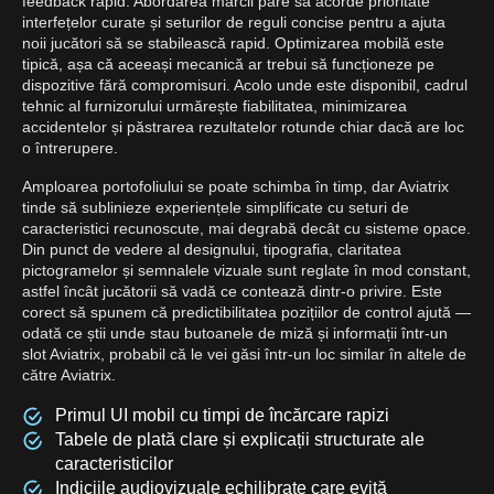
feedback rapid. Abordarea mărcii pare să acorde prioritate
interfețelor curate și seturilor de reguli concise pentru a ajuta
noii jucători să se stabilească rapid. Optimizarea mobilă este
tipică, așa că aceeași mecanică ar trebui să funcționeze pe
dispozitive fără compromisuri. Acolo unde este disponibil, cadrul
tehnic al furnizorului urmărește fiabilitatea, minimizarea
accidentelor și păstrarea rezultatelor rotunde chiar dacă are loc
o întrerupere.
Amploarea portofoliului se poate schimba în timp, dar Aviatrix
tinde să sublinieze experiențele simplificate cu seturi de
caracteristici recunoscute, mai degrabă decât cu sisteme opace.
Din punct de vedere al designului, tipografia, claritatea
pictogramelor și semnalele vizuale sunt reglate în mod constant,
astfel încât jucătorii să vadă ce contează dintr-o privire. Este
corect să spunem că predictibilitatea pozițiilor de control ajută —
odată ce știi unde stau butoanele de miză și informații într-un
slot Aviatrix, probabil că le vei găsi într-un loc similar în altele de
către Aviatrix.
Primul UI mobil cu timpi de încărcare rapizi
Tabele de plată clare și explicații structurate ale
caracteristicilor
Indiciile audiovizuale echilibrate care evită