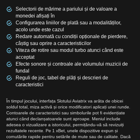
Selectorii de mărime a pariului și de valoare a
monedei afișați în
Configurarea liniilor de plată sau a modalităților,
acolo unde este cazul
Redare automată cu condiții opționale de pierdere,
câștig sau oprire a caracteristicilor
Viteza de rotire sau modul turbo atunci când este
acceptat
Efecte sonore și controale ale volumului muzicii de
fundal
Reguli de joc, tabel de plăți și descrieri de
caracteristici
În timpul jocului, interfața Slotului Aviatrix va arăta de obicei
soldul total, miza activă și orice modificatori aplicați unei runde.
Contoarele de caracteristici sau simbolurile pot fi evidențiate
atunci când declanșatoarele sunt aproape. Meniul include
adesea o vizualizare a istoricului, permițându-vă să revizuiți
rezultatele recente. Pe 1 xBet, unele dispozitive expun și
comutările rapide pentru setările de mute sau de calitate. Dacă