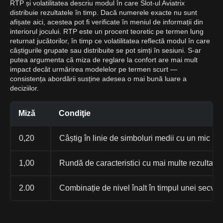
RTP și volatilitatea descriu modul în care Slot-ul Aviatrix
distribuie rezultatele în timp. Dacă numerele exacte nu sunt
afișate aici, acestea pot fi verificate în meniul de informații din
interiorul jocului. RTP este un procent teoretic pe termen lung
returnat jucătorilor, în timp ce volatilitatea reflectă modul în care
câștigurile grupate sau distribuite se pot simți în sesiuni. S-ar
putea argumenta că miza de reglare la confort are mai mult
impact decât urmărirea modelelor pe termen scurt —
consistența abordării susține adesea o mai bună luare a
deciziilor.
Miză
Condiţie
0,20
Câștig în linie de simboluri medii cu un mic mul
1,00
Rundă de caracteristici cu mai multe rezultate 
2.00
Combinație de nivel înalt în timpul unei secven