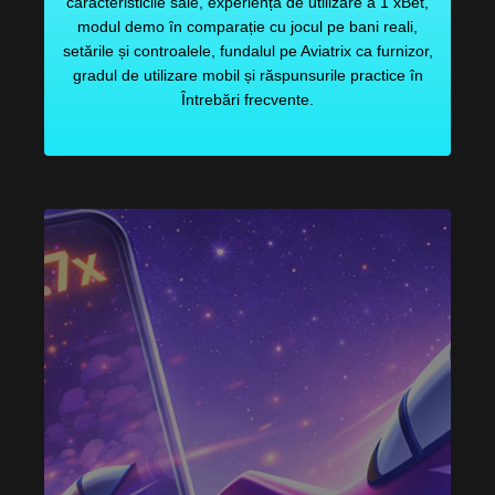
caracteristicile sale, experiența de utilizare a 1 xBet,
modul demo în comparație cu jocul pe bani reali,
setările și controalele, fundalul pe Aviatrix ca furnizor,
gradul de utilizare mobil și răspunsurile practice în
Întrebări frecvente.