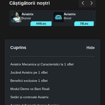
Câștigătorii noștri
Aviatrix
Aviatrix
Buysse
Blood
449Leu
78Leu
Cuprins
Hide
Aviatrix Mecanica și Caracteristici la 1 xBet
Jucând Aviatrix pe 1 xBet
Beneficii exclusive 1 xBet
Modul Demo vs Bani Reali
Setări și controale Aviatrix