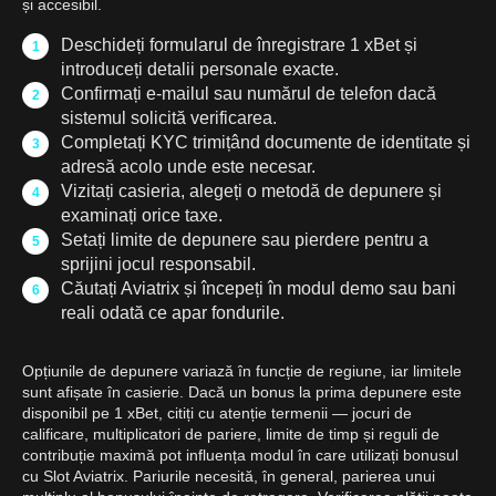
și accesibil.
Deschideți formularul de înregistrare 1 xBet și
introduceți detalii personale exacte.
Confirmați e-mailul sau numărul de telefon dacă
sistemul solicită verificarea.
Completați KYC trimițând documente de identitate și
adresă acolo unde este necesar.
Vizitați casieria, alegeți o metodă de depunere și
examinați orice taxe.
Setați limite de depunere sau pierdere pentru a
sprijini jocul responsabil.
Căutați Aviatrix și începeți în modul demo sau bani
reali odată ce apar fondurile.
Opțiunile de depunere variază în funcție de regiune, iar limitele
sunt afișate în casierie. Dacă un bonus la prima depunere este
disponibil pe 1 xBet, citiți cu atenție termenii — jocuri de
calificare, multiplicatori de pariere, limite de timp și reguli de
contribuție maximă pot influența modul în care utilizați bonusul
cu Slot Aviatrix. Pariurile necesită, în general, parierea unui