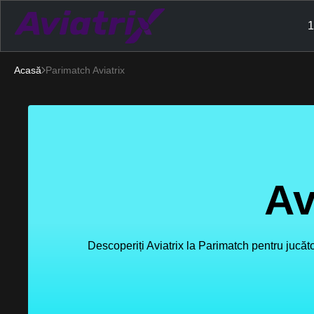
1
Acasă
Parimatch Aviatrix
Av
Descoperiți Aviatrix la Parimatch pentru jucăto