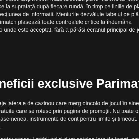
 la suprafață după fiecare rundă, în timp ce liniile de pl
ecțiunea de informații. Meniurile dezvăluie tabelul de plăț
Parimatch plasează toate controalele critice la îndemâna
o unde este acceptat, fără a părăsi ecranul principal de j
neficii exclusive Parima
je laterale de cazinou care merg dincolo de jocul în sine.
tuite care se rotesc prin pagina de promoții. Nu toate ofer
de asemenea, instrumente de cont pentru limite și timeout,
.