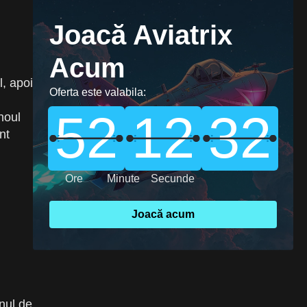
Joacă Aviatrix
Acum
l, apoi
Oferta este valabila:
52
12
30
noul
nt
Ore
Minute
Secunde
Joacă acum
onul de