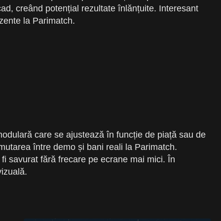
ad, creând potențial rezultate înlănțuite. Interesant
ezente la Parimatch.
 modulară care se ajustează în funcție de piață sau de
mutarea între demo și bani reali la Parimatch.
e fi savurat fără frecare pe ecrane mai mici. În
vizuală.