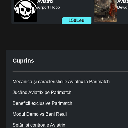
Aviat
Salzman
Airpo
394Leu
Cuprins
Mecanica și caracteristicile Aviatrix la Parimatch
Jucând Aviatrix pe Parimatch
Beneficii exclusive Parimatch
Modul Demo vs Bani Reali
Setări și controale Aviatrix