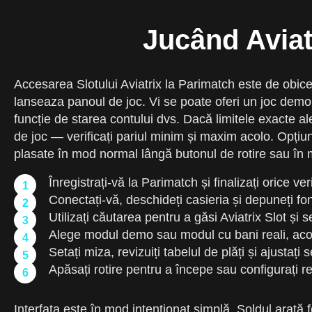
Jucând Aviat
Accesarea Slotului Aviatrix la Parimatch este de obicei
lanseaza panoul de joc. Vi se poate oferi un joc demon
funcție de starea contului dvs. Dacă limitele exacte al
de joc — verificați pariul minim și maxim acolo. Opțiu
plasate în mod normal lângă butonul de rotire sau în me
Înregistrați-vă la Parimatch și finalizați orice ve
Conectați-vă, deschideți casieria și depuneți fo
Utilizați căutarea pentru a găsi Aviatrix Slot și se
Alege modul demo sau modul cu bani reali, acol
Setați miza, revizuiți tabelul de plăți și ajustați
Apăsați rotire pentru a începe sau configurați r
Interfața este în mod intenționat simplă. Soldul arată f